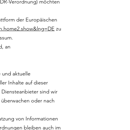
(ODR-Verordnung) möchten
attform der Europäischen
ain.home2.show&lng=DE
zu
essum.
d, an
 und aktuelle
ler Inhalte auf dieser
s Diensteanbieter sind wir
zu überwachen oder nach
utzung von Informationen
ordnungen bleiben auch im