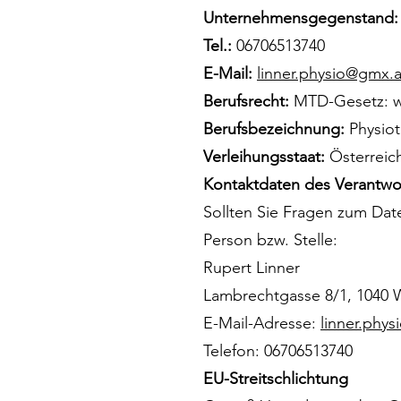
Unternehmensgegenstand
Tel.:
06706513740
E-Mail:
linner.physio@gmx.a
Berufsrecht:
MTD-Gesetz:
w
Berufsbezeichnung:
Physio
Verleihungsstaat:
Österreic
Kontaktdaten des Verantwor
Sollten Sie Fragen zum Dat
Person bzw. Stelle:
Rupert Linner
Lambrechtgasse 8/1, 1040 
E-Mail-Adresse:
linner.phy
Telefon: 06706513740
EU-Streitschlichtung