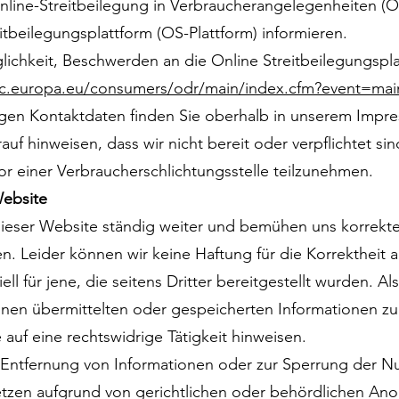
ine-Streitbeilegung in Verbraucherangelegenheiten 
eitbeilegungsplattform (OS-Plattform) informieren.
ichkeit, Beschwerden an die Online Streitbeilegungspl
/ec.europa.eu/consumers/odr/main/index.cfm?event=m
igen Kontaktdaten finden Sie oberhalb in unserem Impr
uf hinweisen, dass wir nicht bereit oder verpflichtet sin
or einer Verbraucherschlichtungsstelle teilzunehmen.
Website
 dieser Website ständig weiter und bemühen uns korrekte
n. Leider können wir keine Haftung für die Korrektheit al
 für jene, die seitens Dritter bereitgestellt wurden. Al
n Ihnen übermittelten oder gespeicherten Informationen 
auf eine rechtswidrige Tätigkeit hinweisen.
 Entfernung von Informationen oder zur Sperrung der N
tzen aufgrund von gerichtlichen oder behördlichen An